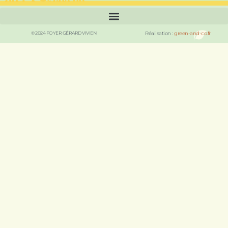
© 2024 FOYER GÉRARD VIVIEN
Réalisation :
green-and-co.fr