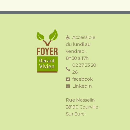
Accessible
du lundi au
vendredi,
8h30 à 17h
02 37 23 20
26
facebook
LinkedIn
Rue Masselin
28190 Courville
Sur Eure