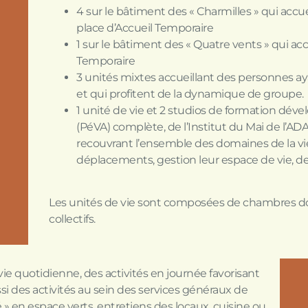
4 sur le bâtiment des « Charmilles » qui accuei
place d’Accueil Temporaire
1 sur le bâtiment des « Quatre vents » qui accu
Temporaire
3 unités mixtes accueillant des personnes aya
et qui profitent de la dynamique de groupe.
1 unité de vie et 2 studios de formation dév
(PéVA) complète, de l’Institut du Mai de l’AD
recouvrant l’ensemble des domaines de la vie
déplacements, gestion leur espace de vie, de 
Les unités de vie sont composées de chambres d
collectifs.
vie quotidienne, des activités en journée favorisant
ssi des activités au sein des services généraux de
té » en espace verts, entretiens des locaux, cuisine ou