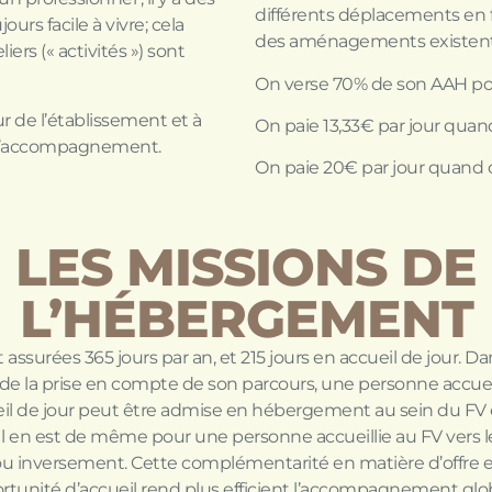
différents déplacements en f
urs facile à vivre; cela
des aménagements existent p
ers (« activités ») sont
On verse 70% de son AAH po
ieur de l’établissement et à
On paie 13,33€ par jour quand
é d’accompagnement.
On paie 20€ par jour quand o
LES MISSIONS DE
L’HÉBERGEMENT
 assurées 365 jours par an, et 215 jours en accueil de jour. Da
de la prise en compte de son parcours, une personne accuei
il de jour peut être admise en hébergement au sein du FV
Il en est de même pour une personne accueillie au FV vers 
u inversement. Cette complémentarité en matière d’offre 
rtunité d’accueil rend plus efficient l’accompagnement glo