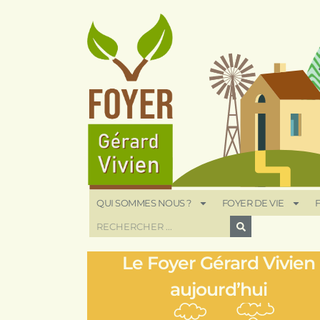
QUI SOMMES NOUS ?
FOYER DE VIE
F
Le Foyer Gérard Vivien
aujourd’hui