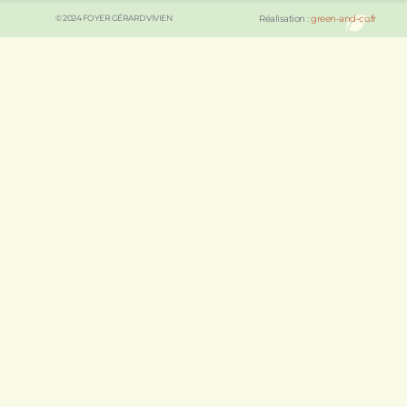
© 2024 FOYER GÉRARD VIVIEN
Réalisation :
green-and-co.fr