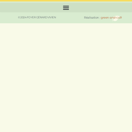
© 2024 FOYER GÉRARD VIVIEN
Réalisation :
green-and-co.fr